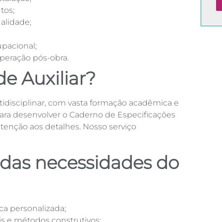
tos;
ualidade;
upacional;
eração pós-obra.
e Auxiliar?
idisciplinar, com vasta formação acadêmica e
ara desenvolver o Caderno de Especificações
tenção aos detalhes. Nosso serviço
 das necessidades do
a personalizada;
is e métodos construtivos;