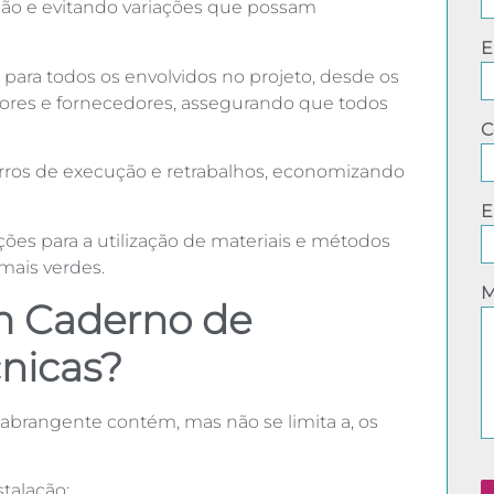
ução e evitando variações que possam
E
ara todos os envolvidos no projeto, desde os
tores e fornecedores, assegurando que todos
C
rros de execução e retrabalhos, economizando
E
ções para a utilização de materiais e métodos
mais verdes.
M
 Caderno de
cnicas?
abrangente contém, mas não se limita a, os
talação;