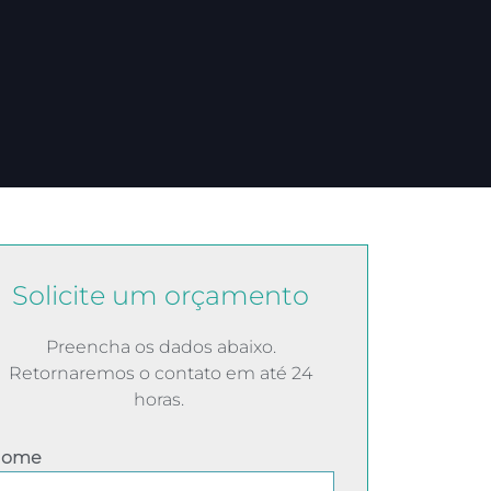
Solicite um orçamento
Preencha os dados abaixo.
Retornaremos o contato em até 24
horas.
Nome