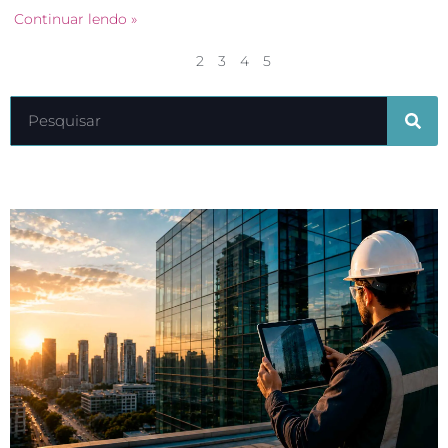
Continuar lendo »
1
2
3
4
5
Últimos artigos