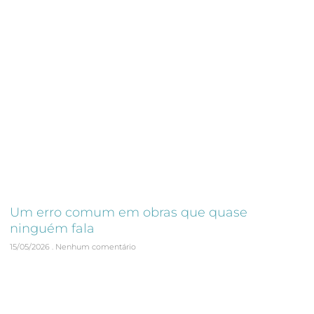
Um erro comum em obras que quase
ninguém fala
15/05/2026
Nenhum comentário
A inspeção técnica em obras é uma das práticas mais
importantes para garantir qualidade, reduzir retrabalho e
proteger a rentabilidade de qualquer empreendimento. No
entanto,