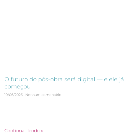
O futuro do pós-obra será digital — e ele já
começou
19/06/2026
Nenhum comentário
Introdução Durante décadas, o pós-obra foi conduzido com
base em processos essencialmente manuais. Planilhas, e-
mails, documentos físicos, registros fotográficos dispersos
e controles descentralizados fizeram parte
Continuar lendo »