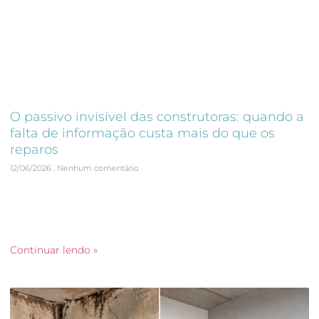
O passivo invisível das construtoras: quando a
falta de informação custa mais do que os
reparos
12/06/2026
Nenhum comentário
Introdução Quando se fala em custos no pós-obra, a
atenção normalmente se volta para infiltrações, fissuras,
retrabalhos ou acionamentos de garantia. No entanto,
existe um
Continuar lendo »