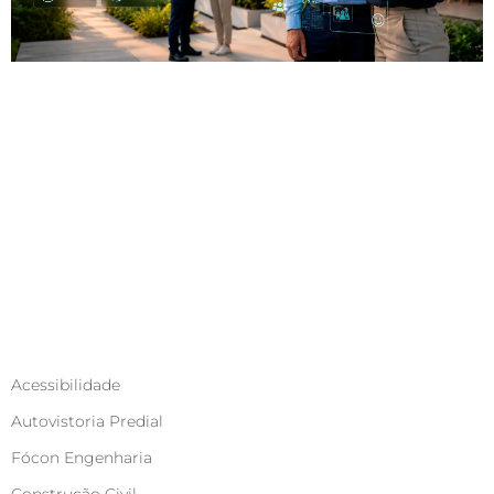
Categorias
Acessibilidade
Autovistoria Predial
Fócon Engenharia
Construção Civil