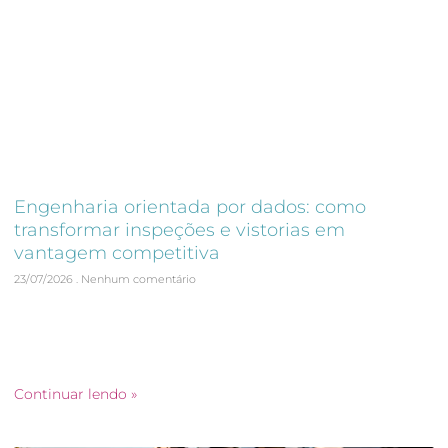
Engenharia orientada por dados: como
transformar inspeções e vistorias em
vantagem competitiva
23/07/2026
Nenhum comentário
As empresas que mais crescem não fazem apenas
inspeções. Elas aprendem com elas. A engenharia orientada
por dados está transformando a forma como
incorporadoras, construtoras
Continuar lendo »