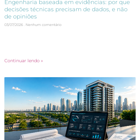
Engenharia baseada em evidências: por que
decisões técnicas precisam de dados, e não
de opiniões
03/07/2026
Nenhum comentário
A engenharia baseada em evidências vem ganhando espaço
na construção civil porque ajuda empresas a tomar
decisões mais seguras, previsíveis e fundamentadas.
Embora a experiência
Continuar lendo »