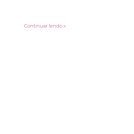
pela sua obrigatoriedade. Através dela, é possí
avaliar o estado geral da edificação no que diz
respeito a sua
Continuar lendo »