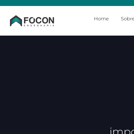
Home
Sobr
impo