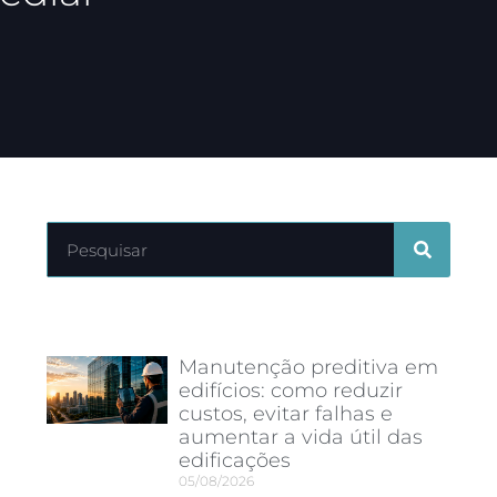
Últimos artigos
Manutenção preditiva em
edifícios: como reduzir
custos, evitar falhas e
aumentar a vida útil das
edificações
05/08/2026