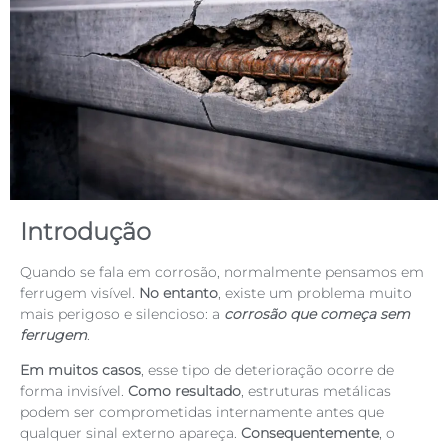
Introdução
Quando se fala em corrosão, normalmente pensamos em
ferrugem visível.
No entanto
, existe um problema muito
mais perigoso e silencioso: a
corrosão que começa sem
ferrugem
.
Em muitos casos
, esse tipo de deterioração ocorre de
forma invisível.
Como resultado
, estruturas metálicas
podem ser comprometidas internamente antes que
qualquer sinal externo apareça.
Consequentemente
, o