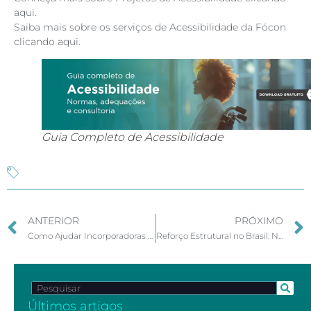
aqui.
Saiba mais sobre os serviços de Acessibilidade da Fócon
clicando aqui.
Guia Completo de Acessibilidade
ANTERIOR
PRÓXIMO
Como Ajudar Incorporadoras e Construtoras a Entregarem Empreendimentos Sem Pendências
Reforço Estrutural no Brasil: Normas e Regulamentações
Últimos artigos