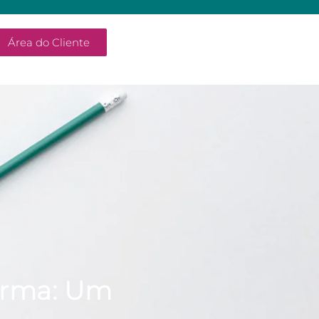
Área do Cliente
orma: Um