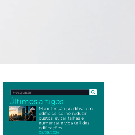
Últimos artigos
Manutenção preditiva em
edifícios: como reduzir
custos, evitar falhas e
aumentar a vida útil das
edificações
05/08/2026