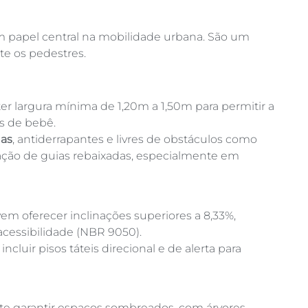
apel central na mobilidade urbana. São um
e os pedestres.
r largura mínima de 1,20m a 1,50m para permitir a
os de bebê.
nas
, antiderrapantes e livres de obstáculos como
alação de guias rebaixadas, especialmente em
m oferecer inclinações superiores a 8,33%,
acessibilidade (NBR 9050).
luir pisos táteis direcional e de alerta para
te garantir espaços sombreados, com árvores