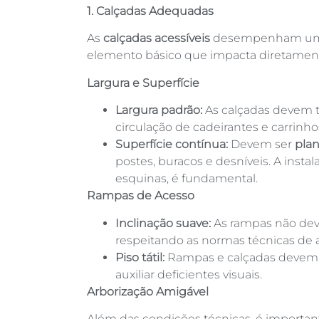
1. Calçadas Adequadas
As
calçadas acessíveis
desempenham um p
elemento básico que impacta diretament
Largura e Superfície
Largura padrão:
As calçadas devem te
circulação de cadeirantes e carrinh
Superfície contínua:
Devem ser
pla
postes, buracos e desníveis. A inst
esquinas, é fundamental.
Rampas de Acesso
Inclinação suave:
As rampas não deve
respeitando as normas técnicas de 
Piso tátil:
Rampas e calçadas devem inc
auxiliar deficientes visuais.
Arborização Amigável
Além das condições técnicas, é importan