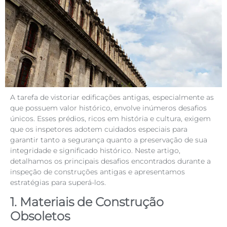
A tarefa de vistoriar edificações antigas, especialmente as
que possuem valor histórico, envolve inúmeros desafios
únicos. Esses prédios, ricos em história e cultura, exigem
que os inspetores adotem cuidados especiais para
garantir tanto a segurança quanto a preservação de sua
integridade e significado histórico. Neste artigo,
detalhamos os principais desafios encontrados durante a
inspeção de construções antigas e apresentamos
estratégias para superá-los.
1. Materiais de Construção
Obsoletos