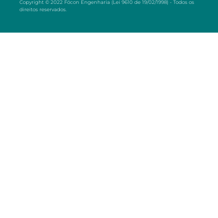
Copyright © 2022 Fócon Engenharia (Lei 9610 de 19/02/1998) - Todos os
direitos reservados.