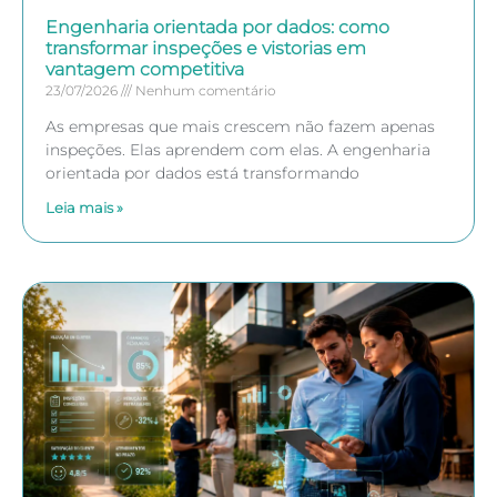
Engenharia orientada por dados: como
transformar inspeções e vistorias em
vantagem competitiva
23/07/2026
Nenhum comentário
As empresas que mais crescem não fazem apenas
inspeções. Elas aprendem com elas. A engenharia
orientada por dados está transformando
Leia mais »