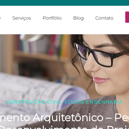
e
Serviços
Portfólio
Blog
Contato
CONSTRUÇÃO CIVIL
,
FÓCON ENGENHARIA
ento Arquitetônico – P