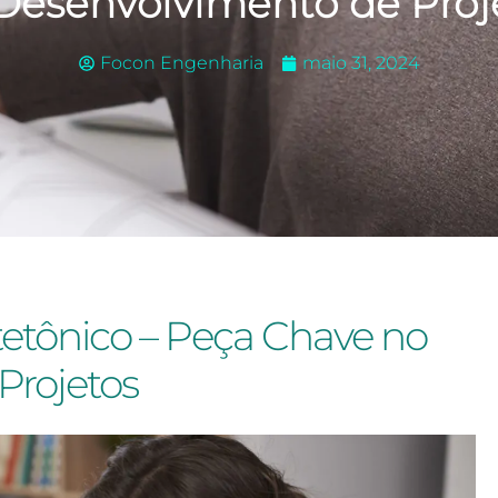
Desenvolvimento de Proj
Focon Engenharia
maio 31, 2024
etônico – Peça Chave no
Projetos