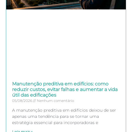
Manutenção preditiva em edifícios: como
reduzir custos, evitar falhas e aumentar a vida
útil das edificações
05/08/2026
Nenhum comentário
A manutenção preditiva em edifícios deixou de ser
apenas uma tendência para se tornar uma
estratégia essencial para incorporadoras e
Leia mais »