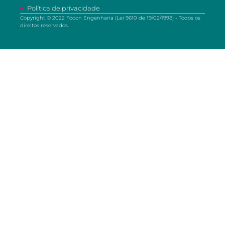
Política de privacidade
Copyright © 2022 Fócon Engenharia (Lei 9610 de 19/02/1998) - Todos os
direitos reservados.