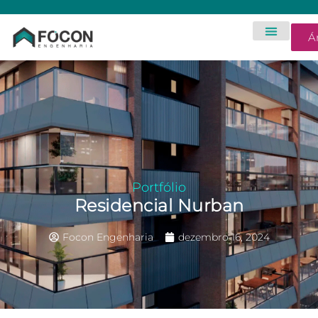
Á
Portfólio
Residencial Nurban
Focon Engenharia
dezembro 16, 2024