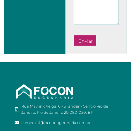
Rua Mayrink Veiga, 6 - 3º andar - Centro Rio de
Janeiro, Rio de Janeiro 20.090-050, BR
comercial@foconengenharia.com.br