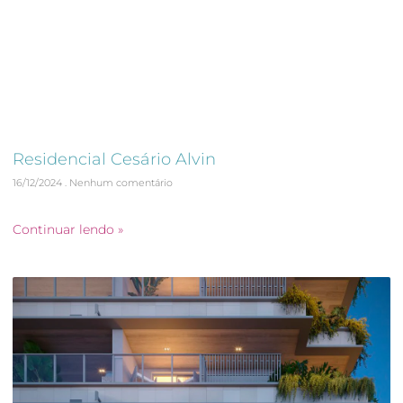
Residencial Cesário Alvin
16/12/2024
Nenhum comentário
As Built de Arquitetura
Continuar lendo »