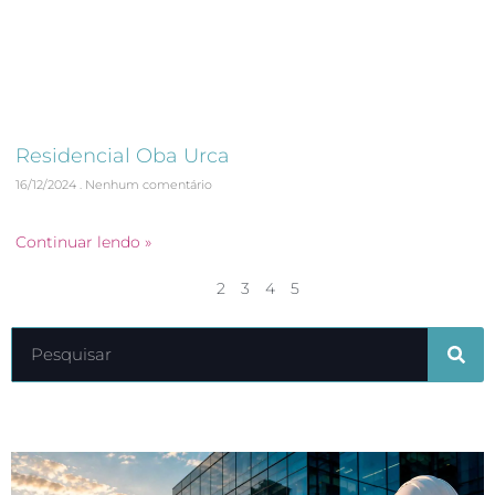
Residencial Oba Urca
16/12/2024
Nenhum comentário
As Built de Arquitetura
Continuar lendo »
1
2
3
4
5
Últimos artigos