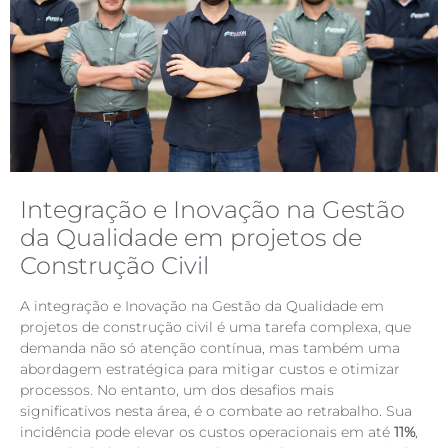
Integração e Inovação na Gestão
da Qualidade em projetos de
Construção Civil
A integração e Inovação na Gestão da Qualidade em
projetos de construção civil é uma tarefa complexa, que
demanda não só atenção contínua, mas também uma
abordagem estratégica para mitigar custos e otimizar
processos. No entanto, um dos desafios mais
significativos nesta área, é o combate ao retrabalho. Sua
incidência pode elevar os custos operacionais em até
11%
,