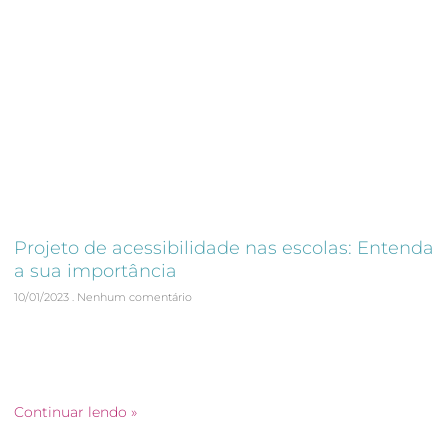
Projeto de acessibilidade nas escolas: Entenda
a sua importância
10/01/2023
Nenhum comentário
Um projeto de acessibilidade eficaz garante que todos os
alunos tenham igualdade de oportunidades e possam
desfrutar de uma experiência escolar saudável e satisfatória,
independentemente de suas habilidades e necessidades.
Continuar lendo »