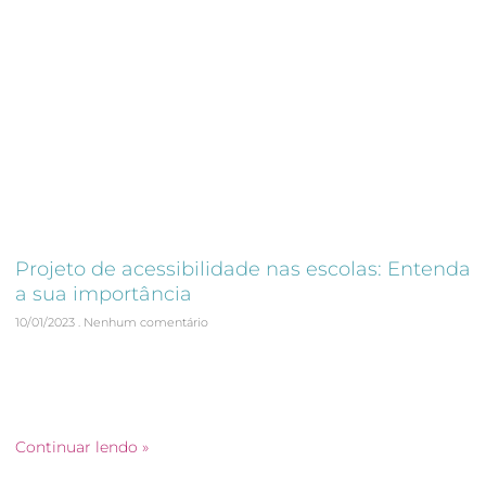
Projeto de acessibilidade nas escolas: Entenda
a sua importância
10/01/2023
Nenhum comentário
Um projeto de acessibilidade eficaz garante que todos os
alunos tenham igualdade de oportunidades e possam
desfrutar de uma experiência escolar saudável e satisfatória,
independentemente de suas habilidades e necessidades.
Continuar lendo »